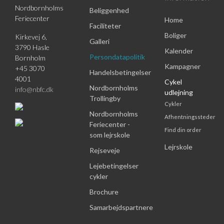
Nordbornholms
Beliggenhed
Feriecenter
Home
Faciliteter
Boliger
Kirkevej 6,
Galleri
3790 Hasle
Kalender
Persondatapolitik
Bornholm
Kampagner
+45 3070
Handelsbetingelser
4001
Cykel
Nordbornholms
info@nbfc.dk
udlejning
Trollingby
Cykler
Nordbornholms
Afhentningssteder
Feriecenter -
Find din order
som lejrskole
Lejrskole
Rejseveje
Lejebetingelser
cykler
Brochure
Samarbejdspartnere