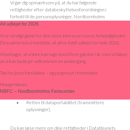
Vi gør dig opmærksom på, at du har følgende
rettigheder efter databeskyttelsesforordningen i
forhold til de personoplysninger, Nordbornholms
Feriecenter behandler om dig:
Alt udlejet for 2026
Vi er utroligt glade for den store interesse i vores ferielejligheder.
Desværre må vi meddele, at alt er fuldt udlejet for hele 2026.
Retten til indsigt (ret til at se oplysninger om
dig)
Vi beklager, at vi ikke kan tage imod flere gæster i år, men vi håber,
Retten til at anmode om berigtigelse eller
at vi kan byde jer velkommen en anden gang.
sletning (rettelse).
Tak for jeres forståelse – og på gensyn i fremtiden!
Retten til at anmode om begrænsning af
behandlingen og til at gøre indsigelse mod en
Mange hilsner,
denne behandling.
NBFC – Nordbornholms Feriecenter
Retten til indsigelse
Retten til dataportabilitet (transmittere
oplysninger).
Du kan læse mere om dine rettigheder i Datatilsynets