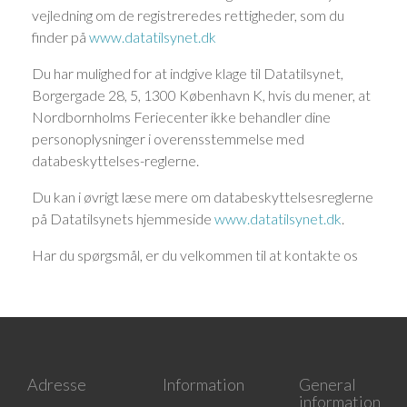
vejledning om de registreredes rettigheder, som du
finder på
www.datatilsynet.dk
Du har mulighed for at indgive klage til Datatilsynet,
Borgergade 28, 5, 1300 København K, hvis du mener, at
Nordbornholms Feriecenter ikke behandler dine
personoplysninger i overensstemmelse med
databeskyttelses-reglerne.
Du kan i øvrigt læse mere om databeskyttelsesreglerne
på Datatilsynets hjemmeside
www.datatilsynet.dk
.
Har du spørgsmål, er du velkommen til at kontakte os
Adresse
Information
General
information