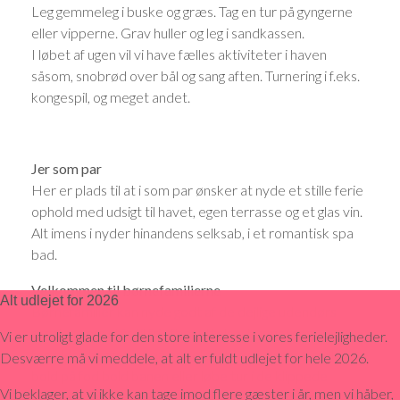
Leg gemmeleg i buske og græs. Tag en tur på gyngerne
eller vipperne. Grav huller og leg i sandkassen.
I løbet af ugen vil vi have fælles aktiviteter i haven
såsom, snobrød over bål og sang aften. Turnering i f.eks.
kongespil, og meget andet.
Jer som par
Her er plads til at i som par ønsker at nyde et stille ferie
ophold med udsigt til havet, egen terrasse og et glas vin.
Alt imens i nyder hinandens selksab, i et romantisk spa
bad.
Velkommen til børnefamilierne
Alt udlejet for 2026
Børnefamilier kan nyde godt af de dejlige udendørs
arealer, som står til fri afbenyttelse. Imens i som
Vi er utroligt glade for den store interesse i vores ferielejligheder.
forældre hygger jer på en sol stol, kan børnene spille
Desværre må vi meddele, at alt er fuldt udlejet for hele 2026.
bold på fod bold banen eller løbe tur i de klippede
Vi beklager, at vi ikke kan tage imod flere gæster i år, men vi håber,
labyrint stier i det høje græs, kun fantasien sætter