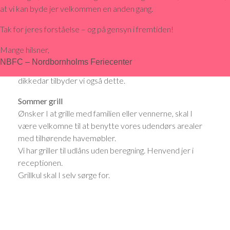
at vi kan byde jer velkommen en anden gang.
grænser. Det er muligt at låne børne senge samt høj
stole.
Tak for jeres forståelse – og på gensyn i fremtiden!
Simpel overnatning
Mange hilsner,
Er I på f.eks. cykel ferie, aktiv ferie eller arbejdsophold,
NBFC – Nordbornholms Feriecenter
hvor du/i ønsker en simpel overnatning, uden for meget
dikkedar tilbyder vi også dette.
Sommer grill
Ønsker I at grille med familien eller vennerne, skal I
være velkomne til at benytte vores udendørs arealer
med tilhørende havemøbler.
Vi har griller til udlåns uden beregning. Henvend jer i
receptionen.
Grillkul skal I selv sørge for.