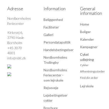
Adresse
Information
General
information
Nordbornholms
Beliggenhed
Feriecenter
Home
Faciliteter
Boliger
Kirkevej 6,
Galleri
3790 Hasle
Kalender
Persondatapolitik
Bornholm
Kampagner
+45 3070
Handelsbetingelser
4001
Cykel
Nordbornholms
info@nbfc.dk
udlejning
Trollingby
Cykler
Nordbornholms
Afhentningssteder
Feriecenter -
Find din order
som lejrskole
Lejrskole
Rejseveje
Lejebetingelser
cykler
Brochure