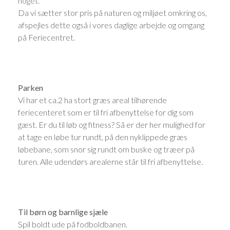
noget.
Da vi sætter stor pris på naturen og miljøet omkring os,
afspejles dette også i vores daglige arbejde og omgang
på Feriecentret.
Parken
Vi har et ca.2 ha stort græs areal tilhørende
feriecenteret som er til fri afbenyttelse for dig som
gæst. Er du til løb og fitness? Så er der her mulighed for
at tage en løbe tur rundt, på den nyklippede græs
løbebane, som snor sig rundt om buske og træer på
turen. Alle udendørs arealerne står til fri afbenyttelse.
Til børn og barnlige sjæle
Spil boldt ude på fodboldbanen.