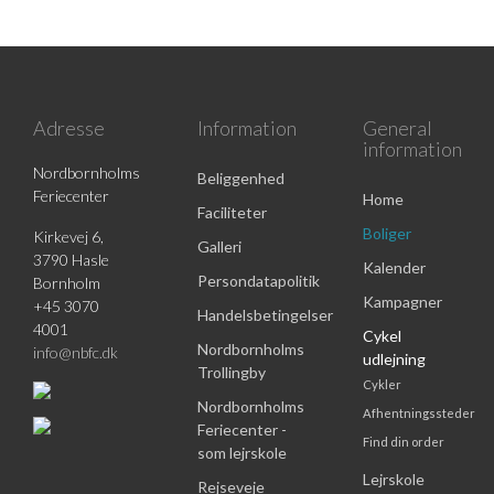
Adresse
Information
General
information
Nordbornholms
Beliggenhed
Feriecenter
Home
Faciliteter
Boliger
Kirkevej 6,
Galleri
3790 Hasle
Kalender
Persondatapolitik
Bornholm
Kampagner
+45 3070
Handelsbetingelser
4001
Cykel
Nordbornholms
info@nbfc.dk
udlejning
Trollingby
Cykler
Nordbornholms
Afhentningssteder
Feriecenter -
Find din order
som lejrskole
Lejrskole
Rejseveje