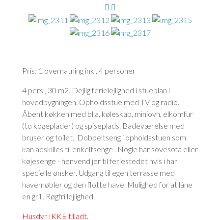
Pris: 1 overnatning inkl. 4 personer
4 pers., 30 m2. Dejlig ferielejlighed i stueplan i
hovedbygningen. Opholdsstue med TV og radio.
Åbent køkken med bl.a. køleskab, miniovn, elkomfur
(to kogeplader) og spiseplads. Badeværelse med
bruser og toilet. Dobbeltseng i opholdsstuen som
kan adskilles til enkeltsenge . Nogle har sovesofa eller
køjesenge - henvend jer til feriestedet hvis i har
specielle ønsker. Udgang til egen terrasse med
havemøbler og den flotte have. Mulighed for at låne
en grill. Røgfri lejlighed.
Husdyr IKKE tilladt.