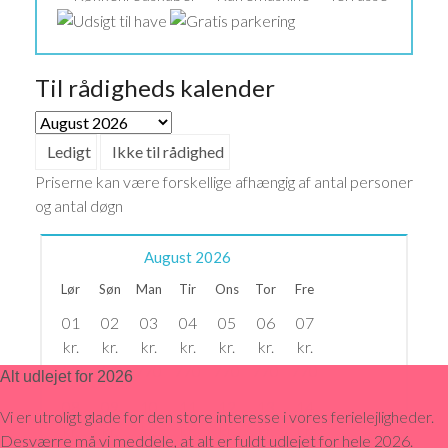
Til rådigheds kalender
Ledigt
Ikke til rådighed
Priserne kan være forskellige afhængig af antal personer
og antal døgn
August
2026
Lør
Søn
Man
Tir
Ons
Tor
Fre
01
02
03
04
05
06
07
kr.
kr.
kr.
kr.
kr.
kr.
kr.
770
770
770
770
770
770
770
Alt udlejet for 2026
08
09
10
11
12
13
14
Vi er utroligt glade for den store interesse i vores ferielejligheder.
kr.
kr.
kr.
kr.
kr.
kr.
kr.
Desværre må vi meddele, at alt er fuldt udlejet for hele 2026.