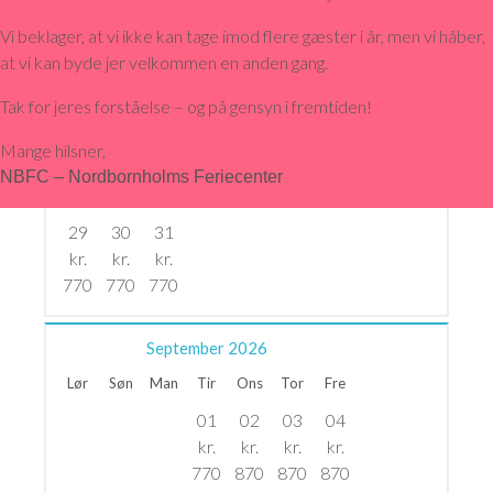
770
770
770
770
770
770
770
Vi beklager, at vi ikke kan tage imod flere gæster i år, men vi håber,
15
16
17
18
19
20
21
at vi kan byde jer velkommen en anden gang.
kr.
kr.
kr.
kr.
kr.
kr.
kr.
770
770
770
770
770
770
770
Tak for jeres forståelse – og på gensyn i fremtiden!
22
23
24
25
26
27
28
Mange hilsner,
kr.
kr.
kr.
kr.
kr.
kr.
kr.
NBFC – Nordbornholms Feriecenter
770
770
770
770
770
770
770
29
30
31
kr.
kr.
kr.
770
770
770
September
2026
Lør
Søn
Man
Tir
Ons
Tor
Fre
01
02
03
04
kr.
kr.
kr.
kr.
770
870
870
870