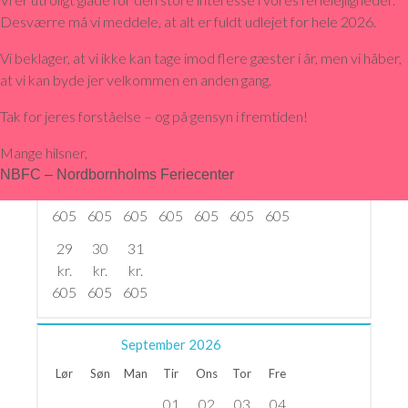
08
09
10
11
12
13
14
Desværre må vi meddele, at alt er fuldt udlejet for hele 2026.
kr.
kr.
kr.
kr.
kr.
kr.
kr.
Vi beklager, at vi ikke kan tage imod flere gæster i år, men vi håber,
605
605
605
605
605
605
605
at vi kan byde jer velkommen en anden gang.
15
16
17
18
19
20
21
Tak for jeres forståelse – og på gensyn i fremtiden!
kr.
kr.
kr.
kr.
kr.
kr.
kr.
605
605
605
605
605
605
605
Mange hilsner,
22
23
24
25
26
27
28
NBFC – Nordbornholms Feriecenter
kr.
kr.
kr.
kr.
kr.
kr.
kr.
605
605
605
605
605
605
605
29
30
31
kr.
kr.
kr.
605
605
605
September
2026
Lør
Søn
Man
Tir
Ons
Tor
Fre
01
02
03
04