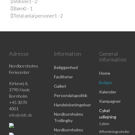
Voksne
1 - 2
Børn
0 - 1
Total antal personer
1 - 2
Adresse
Information
General
information
Nordbornholms
Beliggenhed
Feriecenter
Home
Faciliteter
Boliger
Kirkevej 6,
Galleri
3790 Hasle
Kalender
Persondatapolitik
Bornholm
Kampagner
+45 3070
Handelsbetingelser
4001
Cykel
Nordbornholms
info@nbfc.dk
udlejning
Trollingby
Cykler
Nordbornholms
Afhentningssteder