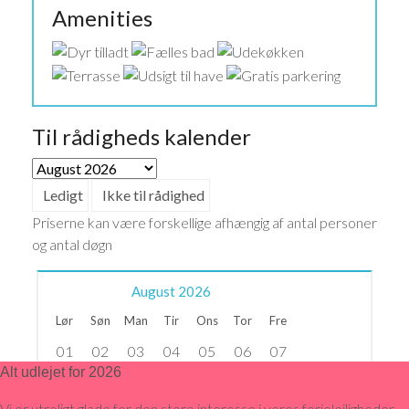
Amenities
Til rådigheds kalender
Ledigt
Ikke til rådighed
Priserne kan være forskellige afhængig af antal personer
og antal døgn
August
2026
Lør
Søn
Man
Tir
Ons
Tor
Fre
01
02
03
04
05
06
07
Alt udlejet for 2026
kr.
kr.
kr.
kr.
kr.
kr.
kr.
605
605
605
605
605
605
605
Vi er utroligt glade for den store interesse i vores ferielejligheder.