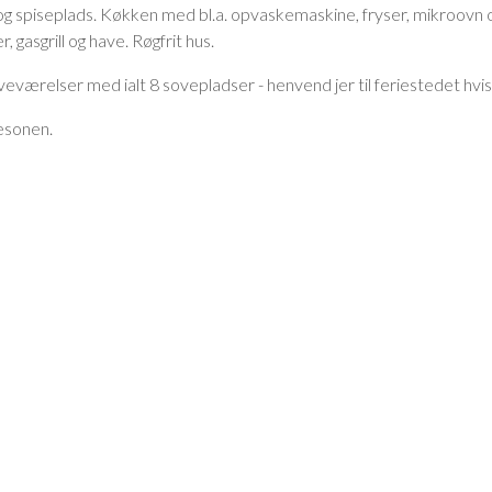
g spiseplads. Køkken med bl.a. opvaskemaskine, fryser, mikroovn 
gasgrill og have. Røgfrit hus.
veværelser med ialt 8 sovepladser - henvend jer til feriestedet hvis 
æsonen.