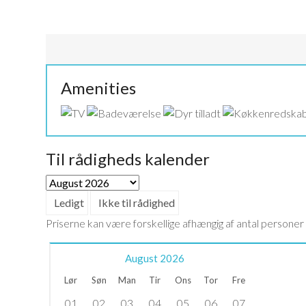
Amenities
Til rådigheds kalender
Ledigt
Ikke til rådighed
Priserne kan være forskellige afhængig af antal personer
August
2026
Lør
Søn
Man
Tir
Ons
Tor
Fre
01
02
03
04
05
06
07