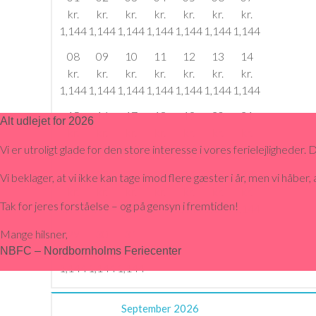
kr.
kr.
kr.
kr.
kr.
kr.
kr.
1,144
1,144
1,144
1,144
1,144
1,144
1,144
08
09
10
11
12
13
14
kr.
kr.
kr.
kr.
kr.
kr.
kr.
1,144
1,144
1,144
1,144
1,144
1,144
1,144
15
16
17
18
19
20
21
Alt udlejet for 2026
kr.
kr.
kr.
kr.
kr.
kr.
kr.
Vi er utroligt glade for den store interesse i vores ferielejligheder.
1,144
1,144
1,144
1,144
1,144
1,144
1,144
22
23
24
25
26
27
28
Vi beklager, at vi ikke kan tage imod flere gæster i år, men vi håbe
kr.
kr.
kr.
kr.
kr.
kr.
kr.
Tak for jeres forståelse – og på gensyn i fremtiden!
1,144
1,144
1,144
1,144
1,144
1,144
1,144
Mange hilsner,
29
30
31
kr.
kr.
kr.
NBFC – Nordbornholms Feriecenter
1,144
1,144
1,144
September
2026