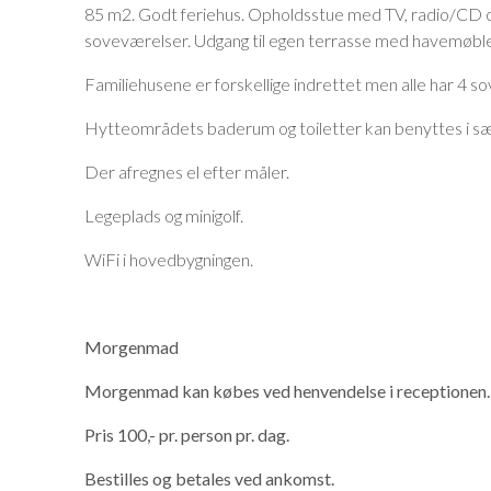
85 m2. Godt feriehus. Opholdsstue med TV, radio/CD o
soveværelser. Udgang til egen terrasse med havemøbler, 
Familiehusene er forskellige indrettet men alle har 4 so
Hytteområdets baderum og toiletter kan benyttes i s
Der afregnes el efter måler.
Legeplads og minigolf.
WiFi i hovedbygningen.
Morgenmad
Morgenmad kan købes ved henvendelse i receptionen.
Pris 100,- pr. person pr. dag.
Bestilles og betales ved ankomst.