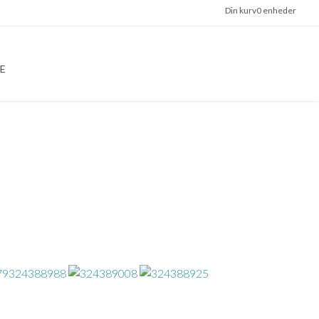
Din kurv
0 enheder
E