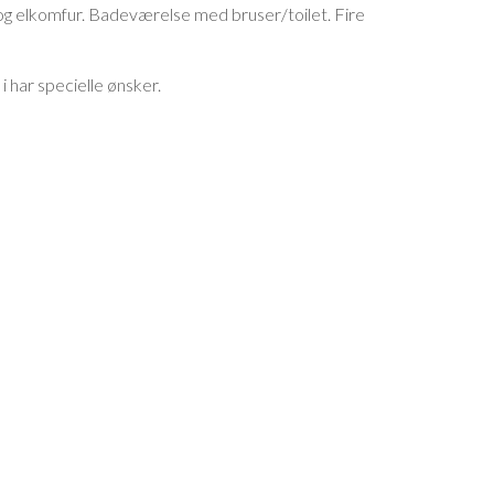
og elkomfur. Badeværelse med bruser/toilet. Fire
i har specielle ønsker.