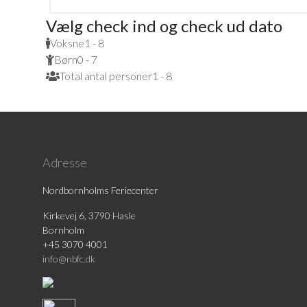
Vælg check ind og check ud dato
Voksne
1 - 8
Børn
0 - 7
Total antal personer
1 - 8
Adresse
Nordbornholms Feriecenter
Kirkevej 6, 3790 Hasle
Bornholm
+45 3070 4001
info@nbfc.dk