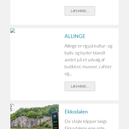
LÆS MERE …
ALLINGE
Allinge er rig på kultur- og
byliv, og byder blandt
andet på et udvalg af
butikker, museer, caféer
og...
LÆS MERE …
Ekkodalen
De stejle klipper langs
Ekkodalens ene side