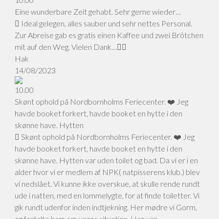
Eine wunderbare Zeit gehabt. Sehr gerne wieder…
Ideal gelegen, alles sauber und sehr nettes Personal.
Zur Abreise gab es gratis einen Kaffee und zwei Brötchen
mit auf den Weg. Vielen Dank…👍🏻
Hak
14/08/2023
10.00
Skønt ophold på Nordbornholms Feriecenter. ❤️ Jeg
havde booket forkert, havde booket en hytte i den
skønne have. Hytten
Skønt ophold på Nordbornholms Feriecenter. ❤️ Jeg
havde booket forkert, havde booket en hytte i den
skønne have. Hytten var uden toilet og bad. Da vi er i en
alder hvor vi er medlem af NPK( natpisserens klub.) blev
vi nedslået. Vi kunne ikke overskue, at skulle rende rundt
ude i natten, med en lommelygte, for at finde toiletter. Vi
gik rundt udenfor inden indtjekning. Her mødre vi Gorm,
og fortalte ham om vores situation. Han var