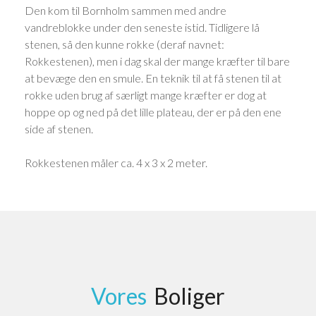
Den kom til Bornholm sammen med andre
vandreblokke under den seneste istid. Tidligere lå
stenen, så den kunne rokke (deraf navnet:
Rokkestenen), men i dag skal der mange kræfter til bare
at bevæge den en smule. En teknik til at få stenen til at
rokke uden brug af særligt mange kræfter er dog at
hoppe op og ned på det lille plateau, der er på den ene
side af stenen.
Rokkestenen måler ca. 4 x 3 x 2 meter.
Vores
Boliger