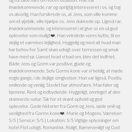
imødekommende, rar og oprigtig interesseret i os, og tog
os alvorlig. Han forsikrede os, at Jens, som ville komme
om et øjeblik, ville hjælpe os. Jens dukkede op. Ligeså rar,
imødekommende, og interesseret i at give os en så god
oplevelse som muligt❤️. Han vekslede vores hytte, til en
dejlig et værelses lejlighed. Hyggelig og med alt hvad man
har behov for. Samt skøn udsigt over terressen og smuk
have med sø. Uanset hvad vi bad om, blev det indfriet.
Både Jens og Gorm var positive, glade og
imødekommende. Selv Gorms kone var vi heldig, at møde
nogle gange, i de dejlige omgivelser. Hun var ligeså, Positiv,
smilende og venlig. Stedet har atmosfære. Man føler sig
hjemme. Rent og indbydende. Hyggeligt, omringet af den
skønneste natur. Tak for et skønt ophold og god
oplevelse. Gode historier fra Gorm og Jens, søde smil og
venlighed fra Gorms kone❤️. Marie og Mogens. Værelser:
5/5 | Service: 5/5 | Lokation: 5/5 Vigtige oplysninger om
hotel Flot udsigt, Romantisk, Roligt, Børnevenligt og God