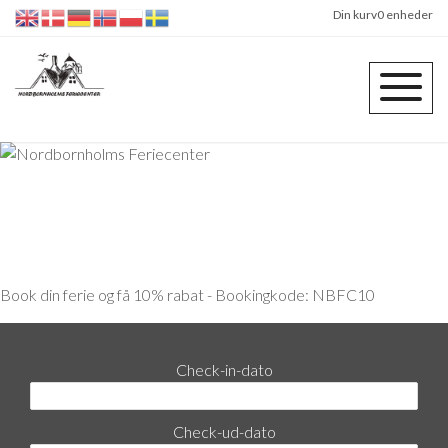
Din kurv
0 enheder
Nordbornholms
Feriecenter
Book din ferie og få 10% rabat - Bookingkode: NBFC10
Check-in-dato
Check-ud-dato