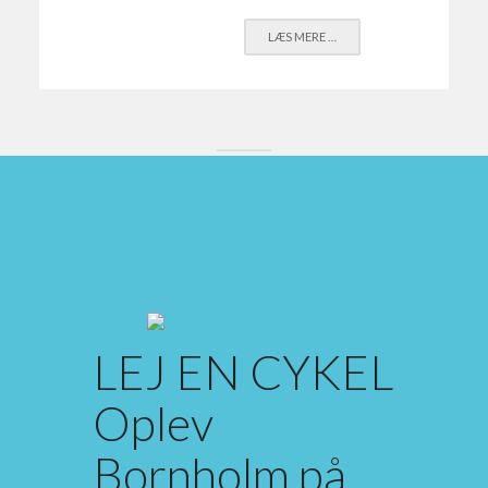
LÆS MERE …
LEJ EN CYKEL
Oplev
Bornholm på