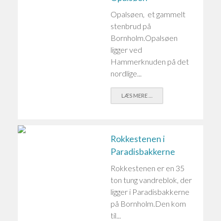
Opalsøen, et gammelt
stenbrud på
Bornholm.Opalsøen
ligger ved
Hammerknuden på det
nordlige...
LÆS MERE …
Rokkestenen i
Paradisbakkerne
Rokkestenen er en 35
ton tung vandreblok, der
ligger i Paradisbakkerne
på Bornholm.Den kom
til...