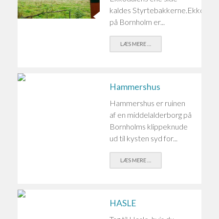
kaldes Styrtebakkerne.Ekkodale
på Bornholm er...
LÆS MERE …
Hammershus
Hammershus er ruinen
af en middelalderborg på
Bornholms klippeknude
ud til kysten syd for...
LÆS MERE …
HASLE