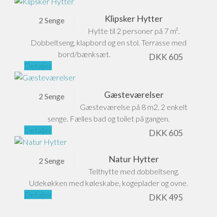
Klipsker Hytter
2 Senge
Hytte til 2 personer på 7 m².
Dobbeltseng, klapbord og en stol. Terrasse med
bord/bænksæt.
DKK
605
Detaljer
Gæsteværelser
2 Senge
Gæsteværelse på 8 m2. 2 enkelt
senge. Fælles bad og toilet på gangen.
Detaljer
DKK
605
Natur Hytter
2 Senge
Telthytte med dobbeltseng.
Udekøkken med køleskabe, kogeplader og ovne.
Detaljer
DKK
495