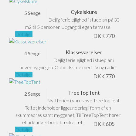
Cykelskure
5 Senge
Dejlig ferielejlighed i stueplan på 30
m2 til 5 personer. Udgang til egen terrasse.
Detaljer
DKK
770
Klasseværelser
4 Senge
Dejlig ferielejlighed i stueplan i
hovedbygningen. Opholdsstue med TV og radio.
Detaljer
DKK
770
TreeTopTent
2 Senge
Nyd ferien i vores nye TreeTopTent.
Teltet indeholder liggeunderlag i form af en
skummadras samt myggenet. Til TreeTopTent hører
et udendørs bord-bænkesæt.
DKK
605
Detaljer