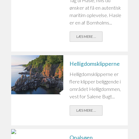
Tag til Hasle, hvis du
ønsker at få en autentisk
maritim oplevelse. Hasle
er en af Bornholms...
LÆS MERE …
Helligdomsklipperne
Helligdomsklipperne er
flere klipper beliggende i
området Helligdommen,
vest for Salene Bugt...
LÆS MERE …
Opalsøen